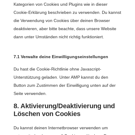
o
Kategorien von Cookies und Plugins wie in dieser
r
s
Cookie-Erklärung beschrieben zu verwenden. Du kannst
v
e
die Verwendung von Cookies über deinen Browser
i
r
deaktivieren, aber bitte beachte, dass unsere Website
c
v
dann unter Umständen nicht richtig funktioniert.
e
i
w
c
o
7.1 Verwalte deine Einwilligungseinstellungen
e
r
Du hast die Cookie-Richtlinie ohne Javascript-
s
d
Unterstützung geladen. Unter AMP kannst du den
o
p
Button zum Zustimmen der Einwilligung unten auf der
n
r
Seite verwenden.
s
e
t
8. Aktivierung/Deaktivierung und
s
i
Löschen von Cookies
s
g
e
Du kannst deinen Internetbrowser verwenden um
s