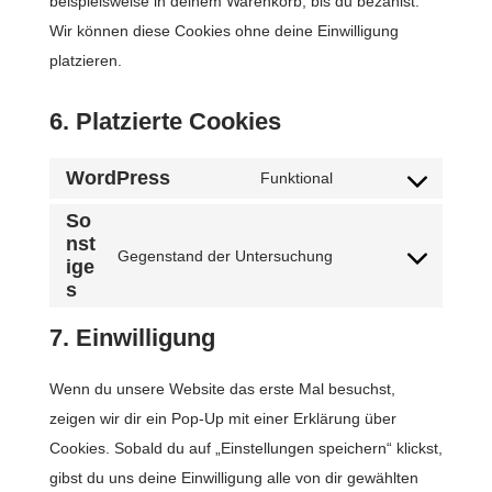
beispielsweise in deinem Warenkorb, bis du bezahlst.
Wir können diese Cookies ohne deine Einwilligung
platzieren.
6. Platzierte Cookies
WordPress
Funktional
C
So
o
nst
n
Gegenstand der Untersuchung
ige
C
s
s
o
e
n
7. Einwilligung
n
s
t
e
Wenn du unsere Website das erste Mal besuchst,
t
n
zeigen wir dir ein Pop-Up mit einer Erklärung über
o
t
Cookies. Sobald du auf „Einstellungen speichern“ klickst,
s
t
gibst du uns deine Einwilligung alle von dir gewählten
e